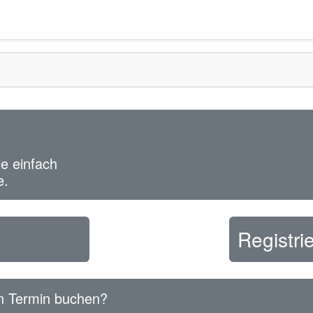
e einfach
e.
Registri
n Termin buchen?